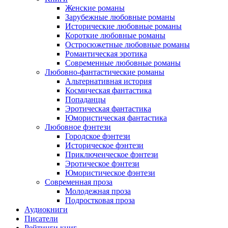
Женские романы
Зарубежные любовные романы
Исторические любовные романы
Короткие любовные романы
Остросюжетные любовные романы
Романтическая эротика
Современные любовные романы
Любовно-фантастические романы
Альтернативная история
Космическая фантастика
Попаданцы
Эротическая фантастика
Юмористическая фантастика
Любовное фэнтези
Городское фэнтези
Историческое фэнтези
Приключенческое фэнтези
Эротическое фэнтези
Юмористическое фэнтези
Современная проза
Молодежная проза
Подростковая проза
Аудиокниги
Писатели
Рейтинги книг