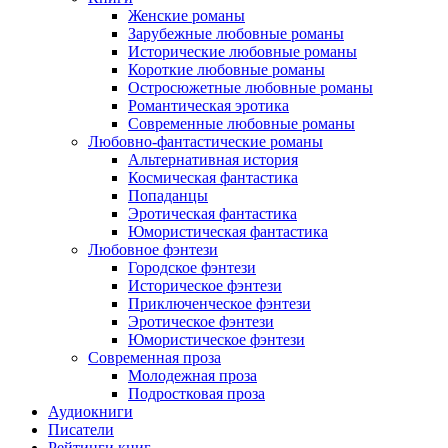
Женские романы
Зарубежные любовные романы
Исторические любовные романы
Короткие любовные романы
Остросюжетные любовные романы
Романтическая эротика
Современные любовные романы
Любовно-фантастические романы
Альтернативная история
Космическая фантастика
Попаданцы
Эротическая фантастика
Юмористическая фантастика
Любовное фэнтези
Городское фэнтези
Историческое фэнтези
Приключенческое фэнтези
Эротическое фэнтези
Юмористическое фэнтези
Современная проза
Молодежная проза
Подростковая проза
Аудиокниги
Писатели
Рейтинги книг