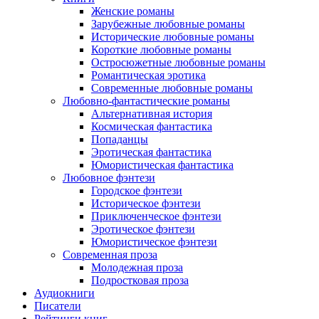
Женские романы
Зарубежные любовные романы
Исторические любовные романы
Короткие любовные романы
Остросюжетные любовные романы
Романтическая эротика
Современные любовные романы
Любовно-фантастические романы
Альтернативная история
Космическая фантастика
Попаданцы
Эротическая фантастика
Юмористическая фантастика
Любовное фэнтези
Городское фэнтези
Историческое фэнтези
Приключенческое фэнтези
Эротическое фэнтези
Юмористическое фэнтези
Современная проза
Молодежная проза
Подростковая проза
Аудиокниги
Писатели
Рейтинги книг