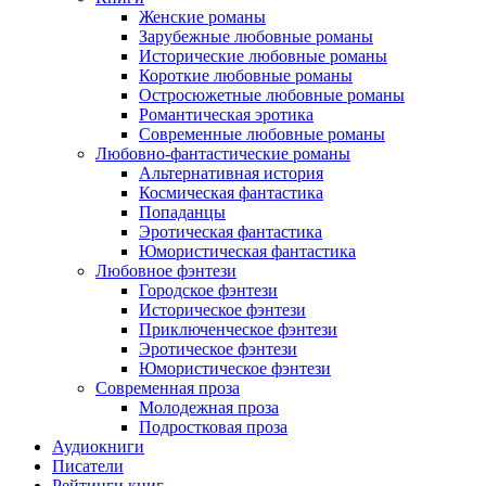
Женские романы
Зарубежные любовные романы
Исторические любовные романы
Короткие любовные романы
Остросюжетные любовные романы
Романтическая эротика
Современные любовные романы
Любовно-фантастические романы
Альтернативная история
Космическая фантастика
Попаданцы
Эротическая фантастика
Юмористическая фантастика
Любовное фэнтези
Городское фэнтези
Историческое фэнтези
Приключенческое фэнтези
Эротическое фэнтези
Юмористическое фэнтези
Современная проза
Молодежная проза
Подростковая проза
Аудиокниги
Писатели
Рейтинги книг