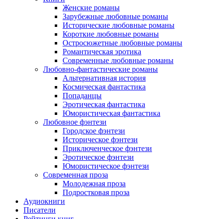
Женские романы
Зарубежные любовные романы
Исторические любовные романы
Короткие любовные романы
Остросюжетные любовные романы
Романтическая эротика
Современные любовные романы
Любовно-фантастические романы
Альтернативная история
Космическая фантастика
Попаданцы
Эротическая фантастика
Юмористическая фантастика
Любовное фэнтези
Городское фэнтези
Историческое фэнтези
Приключенческое фэнтези
Эротическое фэнтези
Юмористическое фэнтези
Современная проза
Молодежная проза
Подростковая проза
Аудиокниги
Писатели
Рейтинги книг