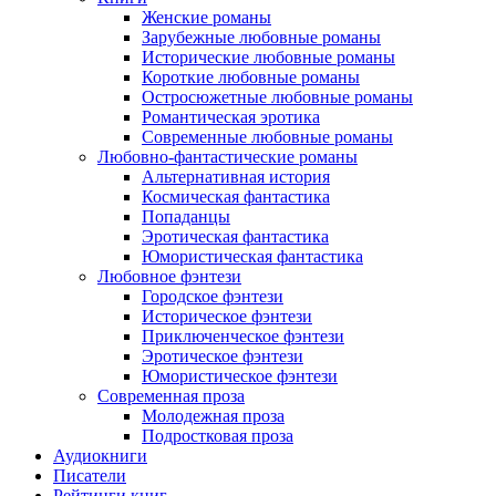
Женские романы
Зарубежные любовные романы
Исторические любовные романы
Короткие любовные романы
Остросюжетные любовные романы
Романтическая эротика
Современные любовные романы
Любовно-фантастические романы
Альтернативная история
Космическая фантастика
Попаданцы
Эротическая фантастика
Юмористическая фантастика
Любовное фэнтези
Городское фэнтези
Историческое фэнтези
Приключенческое фэнтези
Эротическое фэнтези
Юмористическое фэнтези
Современная проза
Молодежная проза
Подростковая проза
Аудиокниги
Писатели
Рейтинги книг