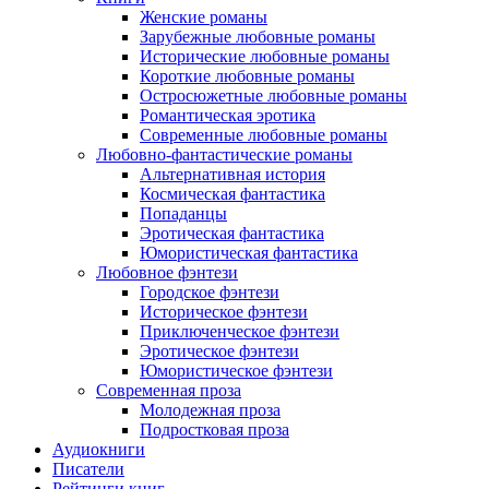
Женские романы
Зарубежные любовные романы
Исторические любовные романы
Короткие любовные романы
Остросюжетные любовные романы
Романтическая эротика
Современные любовные романы
Любовно-фантастические романы
Альтернативная история
Космическая фантастика
Попаданцы
Эротическая фантастика
Юмористическая фантастика
Любовное фэнтези
Городское фэнтези
Историческое фэнтези
Приключенческое фэнтези
Эротическое фэнтези
Юмористическое фэнтези
Современная проза
Молодежная проза
Подростковая проза
Аудиокниги
Писатели
Рейтинги книг