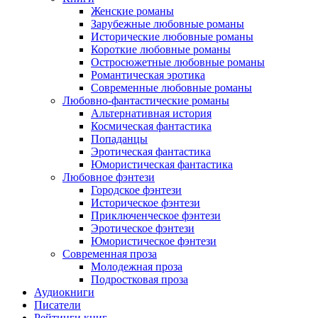
Женские романы
Зарубежные любовные романы
Исторические любовные романы
Короткие любовные романы
Остросюжетные любовные романы
Романтическая эротика
Современные любовные романы
Любовно-фантастические романы
Альтернативная история
Космическая фантастика
Попаданцы
Эротическая фантастика
Юмористическая фантастика
Любовное фэнтези
Городское фэнтези
Историческое фэнтези
Приключенческое фэнтези
Эротическое фэнтези
Юмористическое фэнтези
Современная проза
Молодежная проза
Подростковая проза
Аудиокниги
Писатели
Рейтинги книг