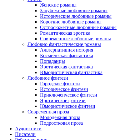
Женские романы
Зарубежные любовные романы
Исторические любовные романы
Короткие любовные романы
Остросюжетные любовные романы
Романтическая эротика
Современные любовные романы
Любовно-фантастические романы
Альтернативная история
Космическая фантастика
Попаданцы
Эротическая фантастика
Юмористическая фантастика
Любовное фэнтези
Городское фэнтези
Историческое фэнтези
Приключенческое фэнтези
Эротическое фэнтези
Юмористическое фэнтези
Современная проза
Молодежная проза
Подростковая проза
Аудиокниги
Писатели
Рейтинги книг