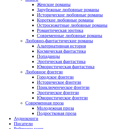
Женские романы
Зарубежные любовные романы
Исторические любовные романы
Короткие любовные романы
Остросюжетные любовные романы
Романтическая эротика
Современные любовные романы
Любовно-фантастические романы
Альтернативная история
Космическая фантастика
Попаданцы
Эротическая фантастика
Юмористическая фантастика
Любовное фэнтези
Городское фэнтези
Историческое фэнтези
Приключенческое фэнтези
Эротическое фэнтези
Юмористическое фэнтези
Современная проза
Молодежная проза
Подростковая проза
Аудиокниги
Писатели
Рейтинги книг