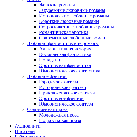
Женские романы
Зарубежные любовные романы
Исторические любовные романы
Короткие любовные романы
Остросюжетные любовные романы
Романтическая эротика
Современные любовные романы
Любовно-фантастические романы
Альтернативная история
Космическая фантастика
Попаданцы
Эротическая фантастика
Юмористическая фантастика
Любовное фэнтези
Городское фэнтези
Историческое фэнтези
Приключенческое фэнтези
Эротическое фэнтези
Юмористическое фэнтези
Современная проза
Молодежная проза
Подростковая проза
Аудиокниги
Писатели
Рейтинги книг