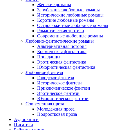
Женские романы
Зарубежные любовные романы
Исторические любовные романы
Короткие любовные романы
Остросюжетные любовные романы
Романтическая эротика
Современные любовные романы
Любовно-фантастические романы
Альтернативная история
Космическая фантастика
Попаданцы
Эротическая фантастика
Юмористическая фантастика
Любовное фэнтези
Городское фэнтези
Историческое фэнтези
Приключенческое фэнтези
Эротическое фэнтези
Юмористическое фэнтези
Современная проза
Молодежная проза
Подростковая проза
Аудиокниги
Писатели
Рейтинги книг