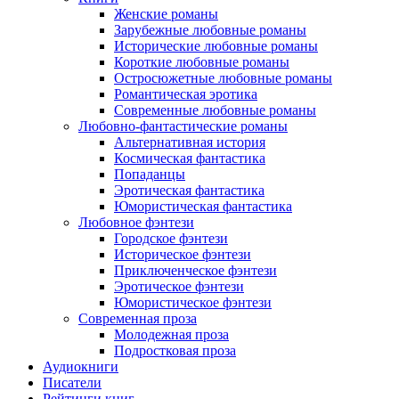
Женские романы
Зарубежные любовные романы
Исторические любовные романы
Короткие любовные романы
Остросюжетные любовные романы
Романтическая эротика
Современные любовные романы
Любовно-фантастические романы
Альтернативная история
Космическая фантастика
Попаданцы
Эротическая фантастика
Юмористическая фантастика
Любовное фэнтези
Городское фэнтези
Историческое фэнтези
Приключенческое фэнтези
Эротическое фэнтези
Юмористическое фэнтези
Современная проза
Молодежная проза
Подростковая проза
Аудиокниги
Писатели
Рейтинги книг