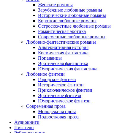
Женские романы
Зарубежные любовные романы
Исторические любовные романы
Короткие любовные романы
Остросюжетные любовные романы
Романтическая эротика
Современные любовные романы
Любовно-фантастические романы
Альтернативная история
Космическая фантастика
Попаданцы
Эротическая фантастика
Юмористическая фантастика
Любовное фэнтези
Городское фэнтези
Историческое фэнтези
Приключенческое фэнтези
Эротическое фэнтези
Юмористическое фэнтези
Современная проза
Молодежная проза
Подростковая проза
Аудиокниги
Писатели
Рейтинги книг