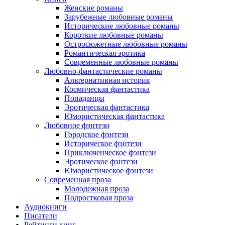
Женские романы
Зарубежные любовные романы
Исторические любовные романы
Короткие любовные романы
Остросюжетные любовные романы
Романтическая эротика
Современные любовные романы
Любовно-фантастические романы
Альтернативная история
Космическая фантастика
Попаданцы
Эротическая фантастика
Юмористическая фантастика
Любовное фэнтези
Городское фэнтези
Историческое фэнтези
Приключенческое фэнтези
Эротическое фэнтези
Юмористическое фэнтези
Современная проза
Молодежная проза
Подростковая проза
Аудиокниги
Писатели
Рейтинги книг