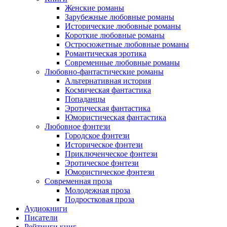
Женские романы
Зарубежные любовные романы
Исторические любовные романы
Короткие любовные романы
Остросюжетные любовные романы
Романтическая эротика
Современные любовные романы
Любовно-фантастические романы
Альтернативная история
Космическая фантастика
Попаданцы
Эротическая фантастика
Юмористическая фантастика
Любовное фэнтези
Городское фэнтези
Историческое фэнтези
Приключенческое фэнтези
Эротическое фэнтези
Юмористическое фэнтези
Современная проза
Молодежная проза
Подростковая проза
Аудиокниги
Писатели
Рейтинги книг