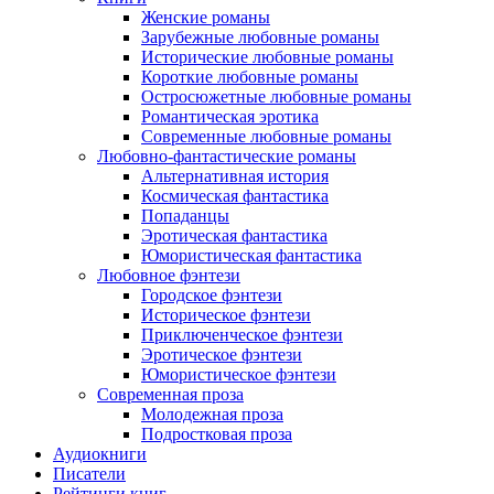
Женские романы
Зарубежные любовные романы
Исторические любовные романы
Короткие любовные романы
Остросюжетные любовные романы
Романтическая эротика
Современные любовные романы
Любовно-фантастические романы
Альтернативная история
Космическая фантастика
Попаданцы
Эротическая фантастика
Юмористическая фантастика
Любовное фэнтези
Городское фэнтези
Историческое фэнтези
Приключенческое фэнтези
Эротическое фэнтези
Юмористическое фэнтези
Современная проза
Молодежная проза
Подростковая проза
Аудиокниги
Писатели
Рейтинги книг