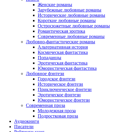
Женские романы
Зарубежные любовные романы
Исторические любовные романы
Короткие любовные романы
Остросюжетные любовные романы
Романтическая эротика
Современные любовные романы
Любовно-фантастические романы
Альтернативная история
Космическая фантастика
Попаданцы
Эротическая фантастика
Юмористическая фантастика
Любовное фэнтези
Городское фэнтези
Историческое фэнтези
Приключенческое фэнтези
Эротическое фэнтези
Юмористическое фэнтези
Современная проза
Молодежная проза
Подростковая проза
Аудиокниги
Писатели
Рейтинги книг