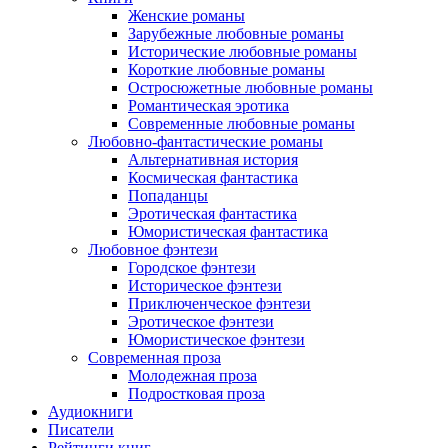
Женские романы
Зарубежные любовные романы
Исторические любовные романы
Короткие любовные романы
Остросюжетные любовные романы
Романтическая эротика
Современные любовные романы
Любовно-фантастические романы
Альтернативная история
Космическая фантастика
Попаданцы
Эротическая фантастика
Юмористическая фантастика
Любовное фэнтези
Городское фэнтези
Историческое фэнтези
Приключенческое фэнтези
Эротическое фэнтези
Юмористическое фэнтези
Современная проза
Молодежная проза
Подростковая проза
Аудиокниги
Писатели
Рейтинги книг