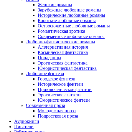
Женские романы
Зарубежные любовные романы
Исторические любовные романы
Короткие любовные романы
Остросюжетные любовные романы
Романтическая эротика
Современные любовные романы
Любовно-фантастические романы
Альтернативная история
Космическая фантастика
Попаданцы
Эротическая фантастика
Юмористическая фантастика
Любовное фэнтези
Городское фэнтези
Историческое фэнтези
Приключенческое фэнтези
Эротическое фэнтези
Юмористическое фэнтези
Современная проза
Молодежная проза
Подростковая проза
Аудиокниги
Писатели
Рейтинги книг