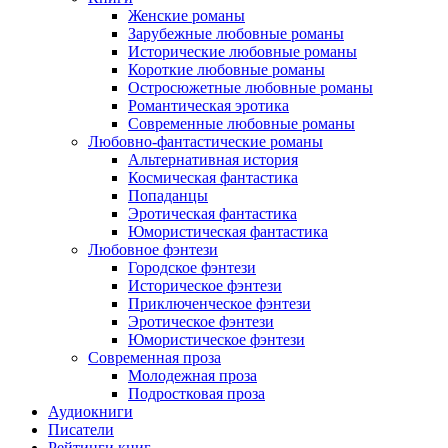
Женские романы
Зарубежные любовные романы
Исторические любовные романы
Короткие любовные романы
Остросюжетные любовные романы
Романтическая эротика
Современные любовные романы
Любовно-фантастические романы
Альтернативная история
Космическая фантастика
Попаданцы
Эротическая фантастика
Юмористическая фантастика
Любовное фэнтези
Городское фэнтези
Историческое фэнтези
Приключенческое фэнтези
Эротическое фэнтези
Юмористическое фэнтези
Современная проза
Молодежная проза
Подростковая проза
Аудиокниги
Писатели
Рейтинги книг