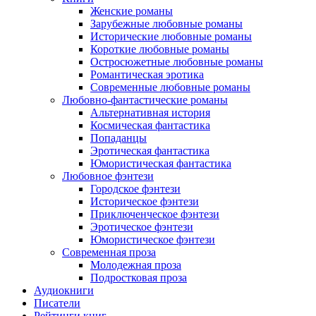
Женские романы
Зарубежные любовные романы
Исторические любовные романы
Короткие любовные романы
Остросюжетные любовные романы
Романтическая эротика
Современные любовные романы
Любовно-фантастические романы
Альтернативная история
Космическая фантастика
Попаданцы
Эротическая фантастика
Юмористическая фантастика
Любовное фэнтези
Городское фэнтези
Историческое фэнтези
Приключенческое фэнтези
Эротическое фэнтези
Юмористическое фэнтези
Современная проза
Молодежная проза
Подростковая проза
Аудиокниги
Писатели
Рейтинги книг