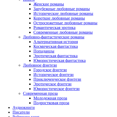
Женские романы
Зарубежные любовные романы
Исторические любовные романы
Короткие любовные романы
Остросюжетные любовные романы
Романтическая эротика
Современные любовные романы
Любовно-фантастические романы
Альтернативная история
Космическая фантастика
Попаданцы
Эротическая фантастика
Юмористическая фантастика
Любовное фэнтези
Городское фэнтези
Историческое фэнтези
Приключенческое фэнтези
Эротическое фэнтези
Юмористическое фэнтези
Современная проза
Молодежная проза
Подростковая проза
Аудиокниги
Писатели
Рейтинги книг