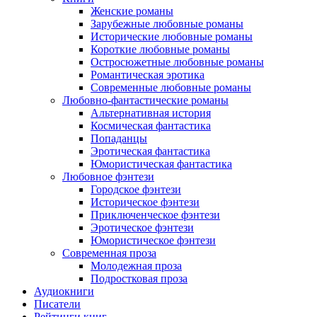
Женские романы
Зарубежные любовные романы
Исторические любовные романы
Короткие любовные романы
Остросюжетные любовные романы
Романтическая эротика
Современные любовные романы
Любовно-фантастические романы
Альтернативная история
Космическая фантастика
Попаданцы
Эротическая фантастика
Юмористическая фантастика
Любовное фэнтези
Городское фэнтези
Историческое фэнтези
Приключенческое фэнтези
Эротическое фэнтези
Юмористическое фэнтези
Современная проза
Молодежная проза
Подростковая проза
Аудиокниги
Писатели
Рейтинги книг