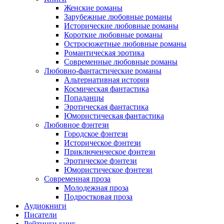
Женские романы
Зарубежные любовные романы
Исторические любовные романы
Короткие любовные романы
Остросюжетные любовные романы
Романтическая эротика
Современные любовные романы
Любовно-фантастические романы
Альтернативная история
Космическая фантастика
Попаданцы
Эротическая фантастика
Юмористическая фантастика
Любовное фэнтези
Городское фэнтези
Историческое фэнтези
Приключенческое фэнтези
Эротическое фэнтези
Юмористическое фэнтези
Современная проза
Молодежная проза
Подростковая проза
Аудиокниги
Писатели
Рейтинги книг