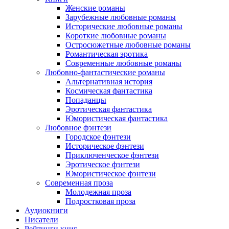
Женские романы
Зарубежные любовные романы
Исторические любовные романы
Короткие любовные романы
Остросюжетные любовные романы
Романтическая эротика
Современные любовные романы
Любовно-фантастические романы
Альтернативная история
Космическая фантастика
Попаданцы
Эротическая фантастика
Юмористическая фантастика
Любовное фэнтези
Городское фэнтези
Историческое фэнтези
Приключенческое фэнтези
Эротическое фэнтези
Юмористическое фэнтези
Современная проза
Молодежная проза
Подростковая проза
Аудиокниги
Писатели
Рейтинги книг