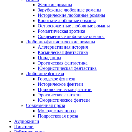
Женские романы
Зарубежные любовные романы
Исторические любовные романы
Короткие любовные романы
Остросюжетные любовные романы
Романтическая эротика
Современные любовные романы
Любовно-фантастические романы
Альтернативная история
Космическая фантастика
Попаданцы
Эротическая фантастика
Юмористическая фантастика
Любовное фэнтези
Городское фэнтези
Историческое фэнтези
Приключенческое фэнтези
Эротическое фэнтези
Юмористическое фэнтези
Современная проза
Молодежная проза
Подростковая проза
Аудиокниги
Писатели
Рейтинги книг