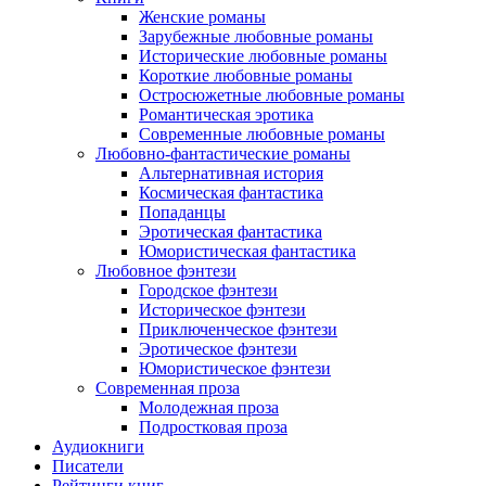
Женские романы
Зарубежные любовные романы
Исторические любовные романы
Короткие любовные романы
Остросюжетные любовные романы
Романтическая эротика
Современные любовные романы
Любовно-фантастические романы
Альтернативная история
Космическая фантастика
Попаданцы
Эротическая фантастика
Юмористическая фантастика
Любовное фэнтези
Городское фэнтези
Историческое фэнтези
Приключенческое фэнтези
Эротическое фэнтези
Юмористическое фэнтези
Современная проза
Молодежная проза
Подростковая проза
Аудиокниги
Писатели
Рейтинги книг