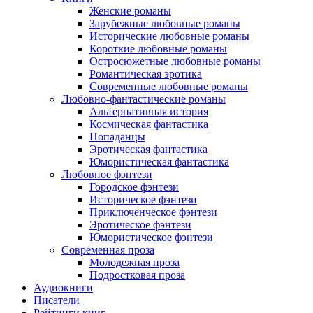
Женские романы
Зарубежные любовные романы
Исторические любовные романы
Короткие любовные романы
Остросюжетные любовные романы
Романтическая эротика
Современные любовные романы
Любовно-фантастические романы
Альтернативная история
Космическая фантастика
Попаданцы
Эротическая фантастика
Юмористическая фантастика
Любовное фэнтези
Городское фэнтези
Историческое фэнтези
Приключенческое фэнтези
Эротическое фэнтези
Юмористическое фэнтези
Современная проза
Молодежная проза
Подростковая проза
Аудиокниги
Писатели
Рейтинги книг