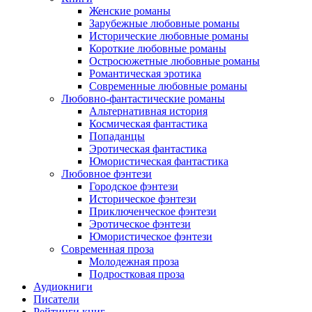
Женские романы
Зарубежные любовные романы
Исторические любовные романы
Короткие любовные романы
Остросюжетные любовные романы
Романтическая эротика
Современные любовные романы
Любовно-фантастические романы
Альтернативная история
Космическая фантастика
Попаданцы
Эротическая фантастика
Юмористическая фантастика
Любовное фэнтези
Городское фэнтези
Историческое фэнтези
Приключенческое фэнтези
Эротическое фэнтези
Юмористическое фэнтези
Современная проза
Молодежная проза
Подростковая проза
Аудиокниги
Писатели
Рейтинги книг