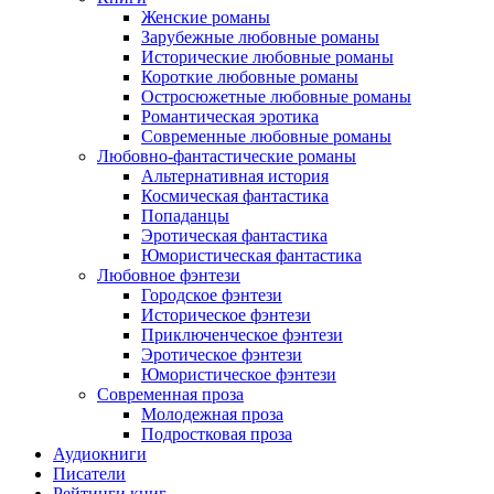
Женские романы
Зарубежные любовные романы
Исторические любовные романы
Короткие любовные романы
Остросюжетные любовные романы
Романтическая эротика
Современные любовные романы
Любовно-фантастические романы
Альтернативная история
Космическая фантастика
Попаданцы
Эротическая фантастика
Юмористическая фантастика
Любовное фэнтези
Городское фэнтези
Историческое фэнтези
Приключенческое фэнтези
Эротическое фэнтези
Юмористическое фэнтези
Современная проза
Молодежная проза
Подростковая проза
Аудиокниги
Писатели
Рейтинги книг