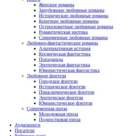
Женские романы
Зарубежные любовные романы
Исторические любовные романы
Короткие любовные романы
Остросюжетные любовные романы
Романтическая эротика
Современные любовные романы
Любовно-фантастические романы
Альтернативная история
Космическая фантастика
Попаданцы
Эротическая фантастика
Юмористическая фантастика
Любовное фэнтези
Городское фэнтези
Историческое фэнтези
Приключенческое фэнтези
Эротическое фэнтези
Юмористическое фэнтези
Современная проза
Молодежная проза
Подростковая проза
Аудиокниги
Писатели
Рейтинги книг