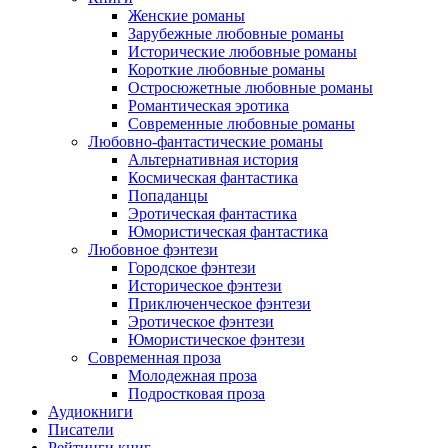
Женские романы
Зарубежные любовные романы
Исторические любовные романы
Короткие любовные романы
Остросюжетные любовные романы
Романтическая эротика
Современные любовные романы
Любовно-фантастические романы
Альтернативная история
Космическая фантастика
Попаданцы
Эротическая фантастика
Юмористическая фантастика
Любовное фэнтези
Городское фэнтези
Историческое фэнтези
Приключенческое фэнтези
Эротическое фэнтези
Юмористическое фэнтези
Современная проза
Молодежная проза
Подростковая проза
Аудиокниги
Писатели
Рейтинги книг