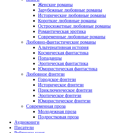
Женские романы
Зарубежные любовные романы
Исторические любовные романы
Короткие любовные романы
Остросюжетные любовные романы
Романтическая эротика
Современные любовные романы
Любовно-фантастические романы
Альтернативная история
Космическая фантастика
Попаданцы
Эротическая фантастика
Юмористическая фантастика
Любовное фэнтези
Городское фэнтези
Историческое фэнтези
Приключенческое фэнтези
Эротическое фэнтези
Юмористическое фэнтези
Современная проза
Молодежная проза
Подростковая проза
Аудиокниги
Писатели
Рейтинги книг