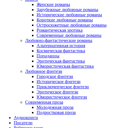
Женские романы
Зарубежные любовные романы
Исторические любовные романы
Короткие любовные романы
Остросюжетные любовные романы
Романтическая эротика
Современные любовные романы
Любовно-фантастические романы
Альтернативная история
Космическая фантастика
Попаданцы
Эротическая фантастика
Юмористическая фантастика
Любовное фэнтези
Городское фэнтези
Историческое фэнтези
Приключенческое фэнтези
Эротическое фэнтези
Юмористическое фэнтези
Современная проза
Молодежная проза
Подростковая проза
Аудиокниги
Писатели
Рейтинги книг