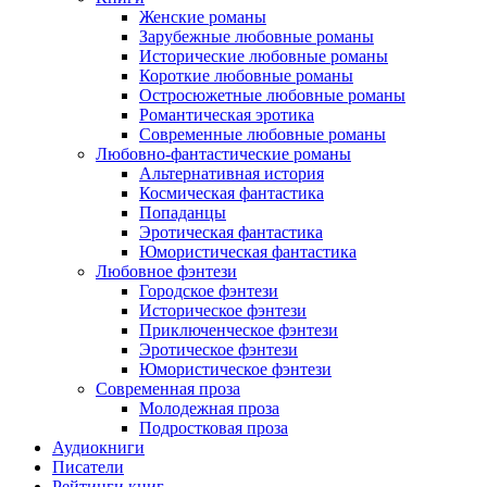
Женские романы
Зарубежные любовные романы
Исторические любовные романы
Короткие любовные романы
Остросюжетные любовные романы
Романтическая эротика
Современные любовные романы
Любовно-фантастические романы
Альтернативная история
Космическая фантастика
Попаданцы
Эротическая фантастика
Юмористическая фантастика
Любовное фэнтези
Городское фэнтези
Историческое фэнтези
Приключенческое фэнтези
Эротическое фэнтези
Юмористическое фэнтези
Современная проза
Молодежная проза
Подростковая проза
Аудиокниги
Писатели
Рейтинги книг