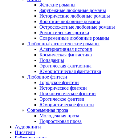
Женские романы
Зарубежные любовные романы
Исторические любовные романы
Короткие любовные романы
Остросюжетные любовные романы
Романтическая эротика
Современные любовные романы
Любовно-фантастические романы
Альтернативная история
Космическая фантастика
Попаданцы
Эротическая фантастика
Юмористическая фантастика
Любовное фэнтези
Городское фэнтези
Историческое фэнтези
Приключенческое фэнтези
Эротическое фэнтези
Юмористическое фэнтези
Современная проза
Молодежная проза
Подростковая проза
Аудиокниги
Писатели
Рейтинги книг