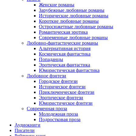
Женские романы
Зарубежные любовные романы
Исторические любовные романы
Короткие любовные романы
Остросюжетные любовные романы
Романтическая эротика
Современные любовные романы
Любовно-фантастические романы
Альтернативная история
Космическая фантастика
Попаданцы
Эротическая фантастика
Юмористическая фантастика
Любовное фэнтези
Городское фэнтези
Историческое фэнтези
Приключенческое фэнтези
Эротическое фэнтези
Юмористическое фэнтези
Современная проза
Молодежная проза
Подростковая проза
Аудиокниги
Писатели
Рейтинги книг