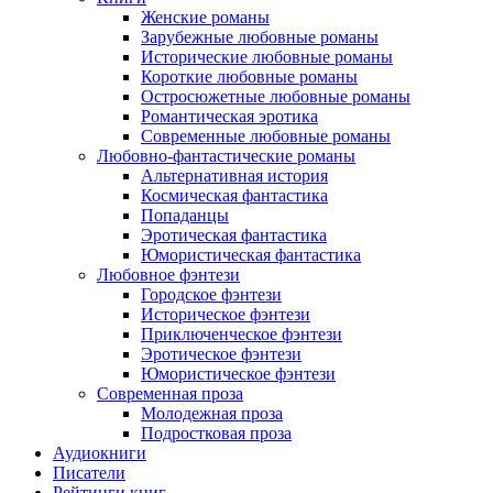
Женские романы
Зарубежные любовные романы
Исторические любовные романы
Короткие любовные романы
Остросюжетные любовные романы
Романтическая эротика
Современные любовные романы
Любовно-фантастические романы
Альтернативная история
Космическая фантастика
Попаданцы
Эротическая фантастика
Юмористическая фантастика
Любовное фэнтези
Городское фэнтези
Историческое фэнтези
Приключенческое фэнтези
Эротическое фэнтези
Юмористическое фэнтези
Современная проза
Молодежная проза
Подростковая проза
Аудиокниги
Писатели
Рейтинги книг