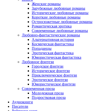
Женские романы
Зарубежные любовные романы
Исторические любовные романы
Короткие любовные романы
Остросюжетные любовные романы
Романтическая эротика
Современные любовные романы
Любовно-фантастические романы
Альтернативная история
Космическая фантастика
Попаданцы
Эротическая фантастика
Юмористическая фантастика
Любовное фэнтези
Городское фэнтези
Историческое фэнтези
Приключенческое фэнтези
Эротическое фэнтези
Юмористическое фэнтези
Современная проза
Молодежная проза
Подростковая проза
Аудиокниги
Писатели
Рейтинги книг