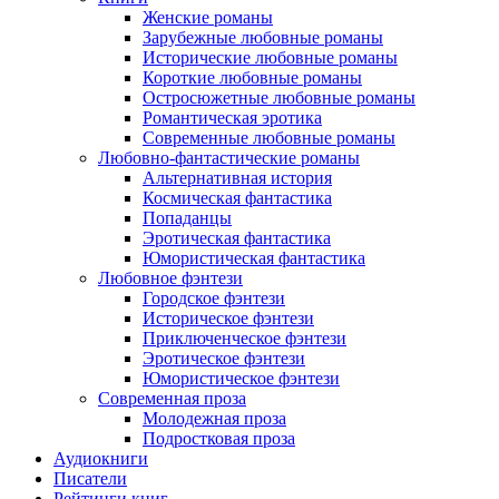
Женские романы
Зарубежные любовные романы
Исторические любовные романы
Короткие любовные романы
Остросюжетные любовные романы
Романтическая эротика
Современные любовные романы
Любовно-фантастические романы
Альтернативная история
Космическая фантастика
Попаданцы
Эротическая фантастика
Юмористическая фантастика
Любовное фэнтези
Городское фэнтези
Историческое фэнтези
Приключенческое фэнтези
Эротическое фэнтези
Юмористическое фэнтези
Современная проза
Молодежная проза
Подростковая проза
Аудиокниги
Писатели
Рейтинги книг