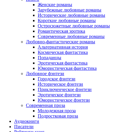
Женские романы
Зарубежные любовные романы
Исторические любовные романы
Короткие любовные романы
Остросюжетные любовные романы
Романтическая эротика
Современные любовные романы
Любовно-фантастические романы
Альтернативная история
Космическая фантастика
Попаданцы
Эротическая фантастика
Юмористическая фантастика
Любовное фэнтези
Городское фэнтези
Историческое фэнтези
Приключенческое фэнтези
Эротическое фэнтези
Юмористическое фэнтези
Современная проза
Молодежная проза
Подростковая проза
Аудиокниги
Писатели
Рейтинги книг