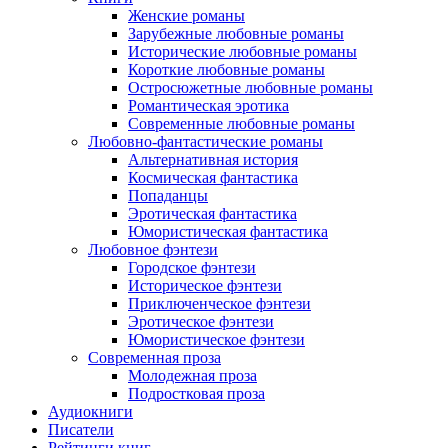
Женские романы
Зарубежные любовные романы
Исторические любовные романы
Короткие любовные романы
Остросюжетные любовные романы
Романтическая эротика
Современные любовные романы
Любовно-фантастические романы
Альтернативная история
Космическая фантастика
Попаданцы
Эротическая фантастика
Юмористическая фантастика
Любовное фэнтези
Городское фэнтези
Историческое фэнтези
Приключенческое фэнтези
Эротическое фэнтези
Юмористическое фэнтези
Современная проза
Молодежная проза
Подростковая проза
Аудиокниги
Писатели
Рейтинги книг