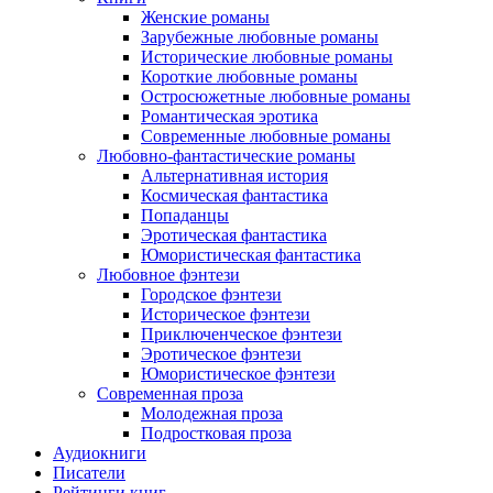
Женские романы
Зарубежные любовные романы
Исторические любовные романы
Короткие любовные романы
Остросюжетные любовные романы
Романтическая эротика
Современные любовные романы
Любовно-фантастические романы
Альтернативная история
Космическая фантастика
Попаданцы
Эротическая фантастика
Юмористическая фантастика
Любовное фэнтези
Городское фэнтези
Историческое фэнтези
Приключенческое фэнтези
Эротическое фэнтези
Юмористическое фэнтези
Современная проза
Молодежная проза
Подростковая проза
Аудиокниги
Писатели
Рейтинги книг