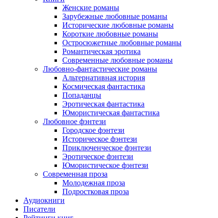
Женские романы
Зарубежные любовные романы
Исторические любовные романы
Короткие любовные романы
Остросюжетные любовные романы
Романтическая эротика
Современные любовные романы
Любовно-фантастические романы
Альтернативная история
Космическая фантастика
Попаданцы
Эротическая фантастика
Юмористическая фантастика
Любовное фэнтези
Городское фэнтези
Историческое фэнтези
Приключенческое фэнтези
Эротическое фэнтези
Юмористическое фэнтези
Современная проза
Молодежная проза
Подростковая проза
Аудиокниги
Писатели
Рейтинги книг