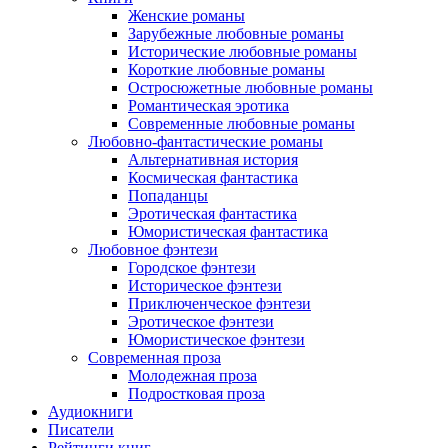
Женские романы
Зарубежные любовные романы
Исторические любовные романы
Короткие любовные романы
Остросюжетные любовные романы
Романтическая эротика
Современные любовные романы
Любовно-фантастические романы
Альтернативная история
Космическая фантастика
Попаданцы
Эротическая фантастика
Юмористическая фантастика
Любовное фэнтези
Городское фэнтези
Историческое фэнтези
Приключенческое фэнтези
Эротическое фэнтези
Юмористическое фэнтези
Современная проза
Молодежная проза
Подростковая проза
Аудиокниги
Писатели
Рейтинги книг