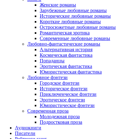
Женские романы
Зарубежные любовные романы
Исторические любовные романы
Короткие любовные романы
Остросюжетные любовные романы
Романтическая эротика
Современные любовные романы
Любовно-фантастические романы
Альтернативная история
Космическая фантастика
Попаданцы
Эротическая фантастика
Юмористическая фантастика
Любовное фэнтези
Городское фэнтези
Историческое фэнтези
Приключенческое фэнтези
Эротическое фэнтези
Юмористическое фэнтези
Современная проза
Молодежная проза
Подростковая проза
Аудиокниги
Писатели
Рейтинги книг