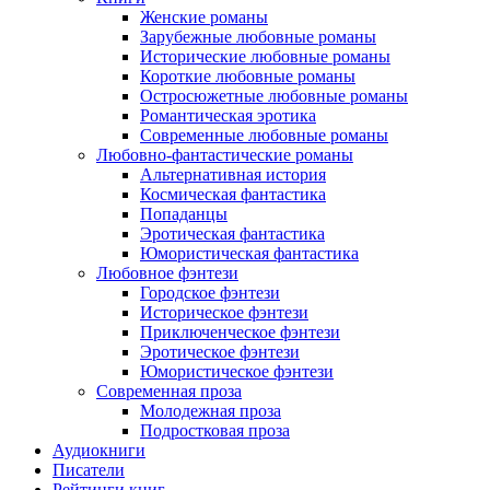
Женские романы
Зарубежные любовные романы
Исторические любовные романы
Короткие любовные романы
Остросюжетные любовные романы
Романтическая эротика
Современные любовные романы
Любовно-фантастические романы
Альтернативная история
Космическая фантастика
Попаданцы
Эротическая фантастика
Юмористическая фантастика
Любовное фэнтези
Городское фэнтези
Историческое фэнтези
Приключенческое фэнтези
Эротическое фэнтези
Юмористическое фэнтези
Современная проза
Молодежная проза
Подростковая проза
Аудиокниги
Писатели
Рейтинги книг