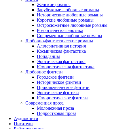
Женские романы
Зарубежные любовные романы
Исторические любовные романы
Короткие любовные романы
Остросюжетные любовные романы
Романтическая эротика
Современные любовные романы
Любовно-фантастические романы
Альтернативная история
Космическая фантастика
Попаданцы
Эротическая фантастика
Юмористическая фантастика
Любовное фэнтези
Городское фэнтези
Историческое фэнтези
Приключенческое фэнтези
Эротическое фэнтези
Юмористическое фэнтези
Современная проза
Молодежная проза
Подростковая проза
Аудиокниги
Писатели
Рейтинги книг