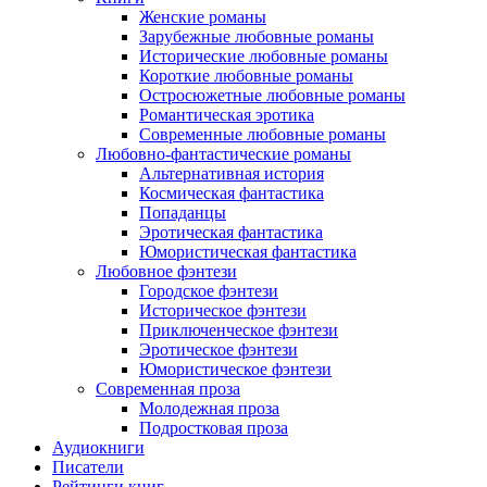
Женские романы
Зарубежные любовные романы
Исторические любовные романы
Короткие любовные романы
Остросюжетные любовные романы
Романтическая эротика
Современные любовные романы
Любовно-фантастические романы
Альтернативная история
Космическая фантастика
Попаданцы
Эротическая фантастика
Юмористическая фантастика
Любовное фэнтези
Городское фэнтези
Историческое фэнтези
Приключенческое фэнтези
Эротическое фэнтези
Юмористическое фэнтези
Современная проза
Молодежная проза
Подростковая проза
Аудиокниги
Писатели
Рейтинги книг